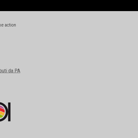
ke action
buti da PA