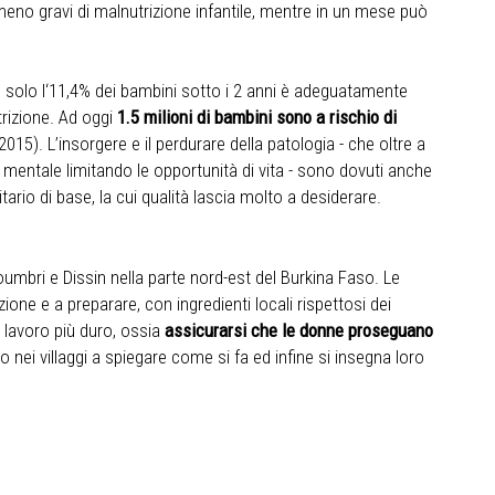
meno gravi di malnutrizione infantile, mentre in un mese può
 solo l‘11,4% dei bambini sotto i 2 anni è adeguatamente
trizione. Ad oggi
1.5 milioni di bambini sono a rischio di
15). L’insorgere e il perdurare della patologia - che oltre a
 e mentale limitando le opportunità di vita - sono dovuti anche
tario di base, la cui qualità lascia molto a desiderare.
oumbri e Dissin nella parte nord-est del Burkina Faso.
Le
zione e a preparare, con ingredienti locali rispettosi dei
il lavoro più duro, ossia
assicurarsi che le donne proseguano
ei villaggi a spiegare come si fa ed infine si insegna loro