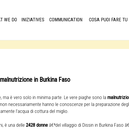
T WE DO
INIZIATIVES
COMMUNICATION
COSA PUOI FARE TU
 malnutrizione in Burkina Faso
, ma è vero solo in minima parte. Le vere piaghe sono la
malnutrizio
rali non necessariamente hanno le conoscenze per la preparazione deg
camente l’acqua di cottura del miglio.
ni, è una delle
2428 donne
â€ªdel villaggio di Dissin in Burkina Faso 