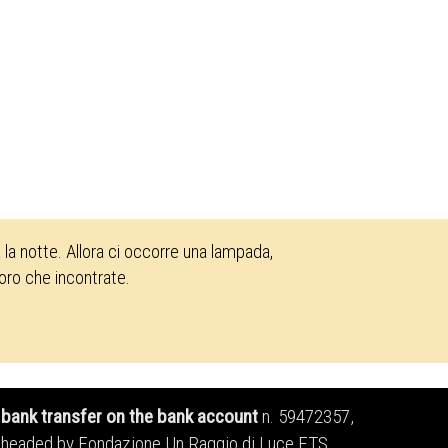
la notte. Allora ci occorre una lampada,
loro che incontrate.
bank transfer on the bank account
n. 59472357,
headed by Fondazione Un Raggio di Luce ETS