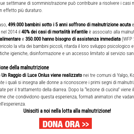
due settimane di somministrazione può contribuire a risolvere i casi 
n effetto più duraturo.
aso,
499.000 bambini sotto i 5 anni soffrono di malnutrizione acuta
e
 nel 2014 il
40% dei casi di mortalità infantile
è associato alla malnu
 alimentare
e
350.000 hanno bisogno di assistenza immediata
(WFP 20
ricolo la vita dei bambini piccoli, ritarda il loro sviluppo psicologico
tiche igieniche, disinformazione e un accesso limitato al servizio sani
ione della malnutrizione
 Un Raggio di Luce Onlus
viene realizzato
nei tre comuni di Yalgo, K
te i quali si insegna alle donne a riconoscere i primi segni di malnutri
cate per il trattamento della diarrea. Dopo la “lezione di cucina” viene 
me che condividono questa esperienza, formati animatori che vadano n
ll’esperienza.
Unisciti a noi nella lotta alla malnutrizione!