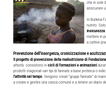
che in sole 
assicurare u
In Burkina F
nutrito. Solo
insicurezza
mettere in pe
a cattive pra
P
revenzione de
ll’insorgenza, cronicizzazione e acutizzaz
Il
progetto di prevenzione
della malnutrizione
di
Fondazione
attività consistono in
cicli di formazioni e animazioni
duran
prodotti stagionali vari tipi di farinate a base proteica o indi
l‘attività nel tempo
. Vengono creati "gruppi farinate" di mam
a creare e gestire una cassa comune e a tenere un diario de