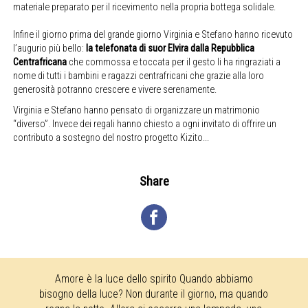
materiale preparato per il ricevimento nella propria bottega solidale.
Infine il giorno prima del grande giorno Virginia e Stefano hanno ricevuto
l’augurio più bello:
la telefonata di suor Elvira dalla Repubblica
Centrafricana
che commossa e toccata per il gesto li ha ringraziati a
nome di tutti i bambini e ragazzi centrafricani che grazie alla loro
generosità potranno crescere e vivere serenamente.
Virginia e Stefano hanno pensato di organizzare un matrimonio
“diverso”. Invece dei regali hanno chiesto a ogni invitato di offrire un
contributo a sostegno del nostro progetto Kizito...
Share
Amore è la luce dello spirito Quando abbiamo
bisogno della luce? Non durante il giorno, ma quando