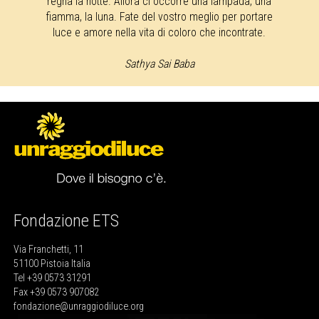
regna la notte. Allora ci occorre una lampada, una
fiamma, la luna. Fate del vostro meglio per portare
luce e amore nella vita di coloro che incontrate.
Sathya Sai Baba
Fondazione ETS
Via Franchetti, 11
51100 Pistoia Italia
Tel +39 0573 31291
Fax +39 0573 907082
fondazione@unraggiodiluce.org