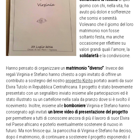
giorno con chi, nella vita, ha
avuto più dolori e sofferenze
che sorrisi e serenità.
Volevano che il giorno del loro
matrimonio non fosse
soltanto festa, ma anche
occasione per riflettere su
valori grandi quali l’amore, la
solidarietà
e la condivisione.
Hanno pensato di organizzare un
matrimonio “diverso”
. Invece dei
regali Virginia e Stefano hanno chiesto a ogni invitato di offrire un
contributo a sostegno del nostro
progetto Kizito
portato avanti da suor
Elvira Tutolo in Repubblica Centrafricana. Il progetto è stato brevemente
presentato con un segnalibro inviato insieme alle partecipazioni ed è
stato illustrato su un cartellone nella sala da pranzo dove si è svolto il
ricevimento. Inoltre, insieme alle
bomboniere
Virginia e Stefano hanno
consegnato agli invitati
un breve video di presentazione del progetto
per permettere a tutti di conoscere ancora di più il lavoro di suor Elvira
nel Paese africano e poterlo eventualmente sostenere di nuovo in
futuro. Ma non finisce qui…la parrocchia di Virginia e Stefano ha deciso,
dopo il matrimonio, di continuare a sostenere il progetto esponendo il