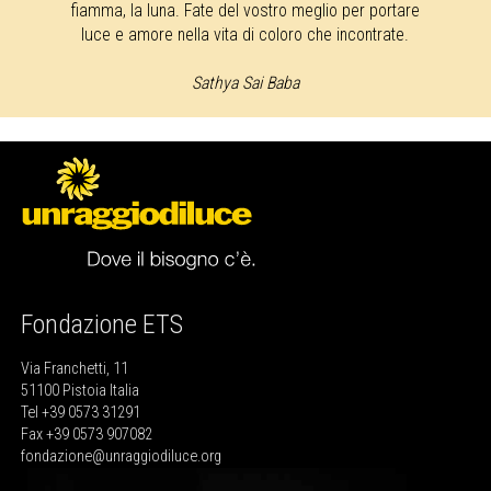
fiamma, la luna. Fate del vostro meglio per portare
luce e amore nella vita di coloro che incontrate.
Sathya Sai Baba
Fondazione ETS
Via Franchetti, 11
51100 Pistoia Italia
Tel +39 0573 31291
Fax +39 0573 907082
fondazione@unraggiodiluce.org