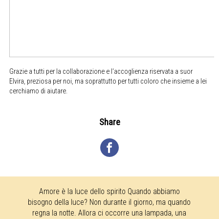
Grazie a tutti per la collaborazione e l‘accoglienza riservata a suor
Elvira, preziosa per noi, ma soprattutto per tutti coloro che insieme a lei
cerchiamo di aiutare.
Share
Amore è la luce dello spirito Quando abbiamo
bisogno della luce? Non durante il giorno, ma quando
regna la notte. Allora ci occorre una lampada, una