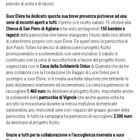
periodo di visita e di riposo.
Suor Elvira ha dedicato questa sua breve presenza pistoiese ad una
serie di incontri aperti a tutti.
Il primo si è svolto sabato 15 ottobre alla
Chiesa di San Piero di Agliana
e ha visto protagonisti
150 bambini e
ragazzi
della parrocchia che hanno inaugurato l’inizio delle loro attività
di catechismo proprio con suor Elvira. Da quest’anno la parrocchia di
don Paolo Tofani ha deciso di abbracciare il progetto Kizito
promuovendolo e sostenendolo con varie iniziative. Il sabato è
continuato con la cena di raccolta fondi a favore del progetto Kizito
organizzata con la
Casa della Solidarietà Onlus
di Quarrata che da tre
anni collabora con la Fondazione Un Raggio di Luce Onlus per il
sostegno a suor Elvira: si è creata una bella relazione che entrambi le
parti desiderano mantenere ed incrementare. La cena ha permesso di
raccogliere
1.460 euro
da destinare al progetto Kizito. Importante anche
la solidarietà della
parrocchia di Vignole
che anche questa volta ha
accolto la missionaria durante la messa mattutina domenicale
salutandola, poi, mercoledì sera con i ragazzi del gruppo giovani della
parrocchia. In tutto la campagna ha permesso di raccogliere
2.500 euro
da destinare al progetto Kizito.
Grazie a tutti per la collaborazione e l‘accoglienza riservata a suor