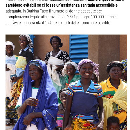
sarebbero evitabili se ci fosse un‘assistenza sanitaria accessibile e
adeguata.
In Burkina Faso il numero di donne decedute per
complicazioni legate alla gravidanza è 371 per ogni 100.000 bambini
nati vivi e rappresenta il 15% delle morti delle donne in età fertile.