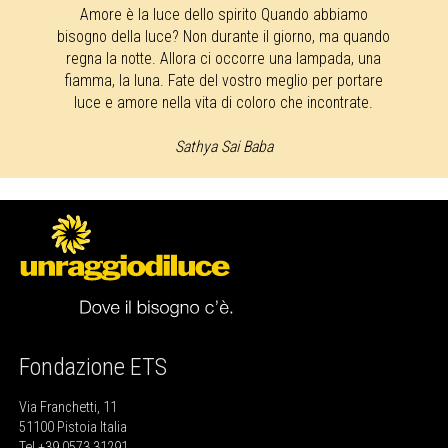
Amore è la luce dello spirito Quando abbiamo
bisogno della luce? Non durante il giorno, ma quando
regna la notte. Allora ci occorre una lampada, una
fiamma, la luna. Fate del vostro meglio per portare
luce e amore nella vita di coloro che incontrate.
Sathya Sai Baba
Fondazione ETS
Via Franchetti, 11
51100 Pistoia Italia
Tel +39 0573 31291