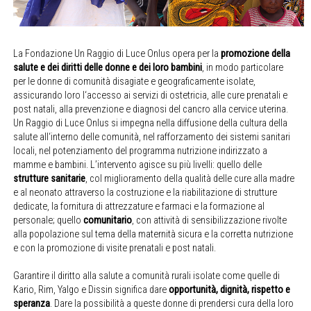
La Fondazione Un Raggio di Luce Onlus opera per la
promozione della
salute e dei diritti delle donne e dei loro bambini
, in modo particolare
per le donne di comunità disagiate e geograficamente isolate,
assicurando loro l‘accesso ai servizi di ostetricia, alle cure prenatali e
post natali, alla prevenzione e diagnosi del cancro alla cervice uterina.
Un Raggio di Luce Onlus si impegna nella diffusione della cultura della
salute all‘interno delle comunità, nel rafforzamento dei sistemi sanitari
locali, nel potenziamento del programma nutrizione indirizzato a
mamme e bambini. L’intervento agisce su più livelli: quello delle
strutture sanitarie
, col miglioramento della qualità delle cure alla madre
e al neonato attraverso la costruzione e la riabilitazione di strutture
dedicate, la fornitura di attrezzature e farmaci e la formazione al
personale; quello
comunitario
, con attività di sensibilizzazione rivolte
alla popolazione sul tema della maternità sicura e la corretta nutrizione
e con la promozione di visite prenatali e post natali.
Garantire il diritto alla salute a comunità rurali isolate come quelle di
Kario, Rim, Yalgo e Dissin significa dare
opportunità, dignità, rispetto e
speranza
. Dare la possibilità a queste donne di prendersi cura della loro