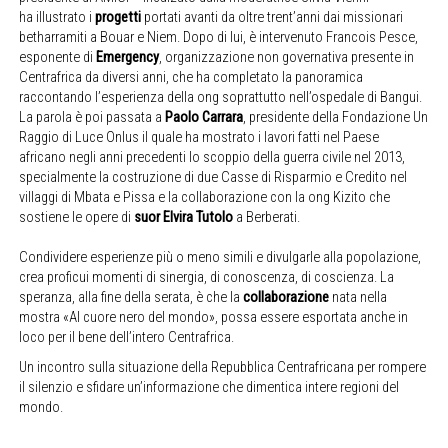
ha illustrato i
progetti
portati avanti da oltre trent’anni dai missionari
betharramiti a Bouar e Niem. Dopo di lui, è intervenuto Francois Pesce,
esponente di
Emergency
, organizzazione non governativa presente in
Centrafrica da diversi anni, che ha completato la panoramica
raccontando l’esperienza della ong soprattutto nell’ospedale di Bangui.
La parola è poi passata a
Paolo Carrara
, presidente della Fondazione Un
Raggio di Luce Onlus il quale ha mostrato i lavori fatti nel Paese
africano negli anni precedenti lo scoppio della guerra civile nel 2013,
specialmente la costruzione di due Casse di Risparmio e Credito nel
villaggi di Mbata e Pissa e la collaborazione con la ong Kizito che
sostiene le opere di
suor Elvira Tutolo
a Berberati.
Condividere esperienze più o meno simili e divulgarle alla popolazione,
crea proficui momenti di sinergia, di conoscenza, di coscienza. La
speranza, alla fine della serata, è che la
collaborazione
nata nella
mostra «Al cuore nero del mondo», possa essere esportata anche in
loco per il bene dell’intero Centrafrica.
Un incontro sulla situazione della Repubblica Centrafricana per rompere
il silenzio e sfidare un’informazione che dimentica intere regioni del
mondo.