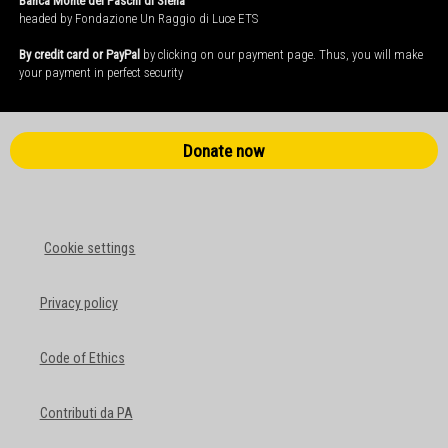
Banca Monte dei Paschi di Siena
headed by Fondazione Un Raggio di Luce ETS
By credit card or PayPal
by clicking on our payment page. Thus, you will make
your payment in perfect security
Donate now
Cookie settings
Privacy policy
Code of Ethics
Contributi da PA