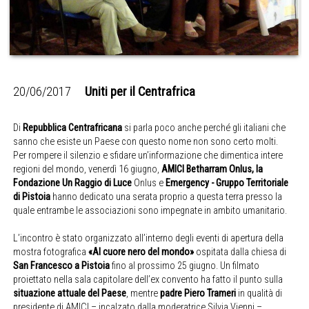
20/06/2017
Uniti per il Centrafrica
Di
Repubblica Centrafricana
si parla poco anche perché gli italiani che
sanno che esiste un Paese con questo nome non sono certo molti.
Per rompere il silenzio e sfidare un’informazione che dimentica intere
regioni del mondo, venerdì 16 giugno,
AMICI Betharram Onlus, la
Fondazione Un Raggio di Luce
Onlus e
Emergency - Gruppo Territoriale
di Pistoia
hanno dedicato una serata proprio a questa terra presso la
quale entrambe le associazioni sono impegnate in ambito umanitario.
L’incontro è stato organizzato all’interno degli eventi di apertura della
mostra fotografica
«Al cuore nero del mondo»
ospitata dalla chiesa di
San Francesco a Pistoia
fino al prossimo 25 giugno. Un filmato
proiettato nella sala capitolare dell’ex convento ha fatto il punto sulla
situazione attuale del Paese
, mentre
padre Piero Trameri
in qualità di
presidente di AMICI – incalzato dalla moderatrice Silvia Vienni –